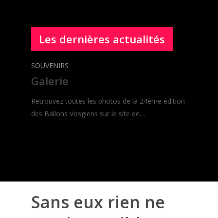
Les dernières actualités
SOUVENIRS
Galerie
Retrouvez toutes les photos de la 24ème édition
des Ballons Vosgiens sur le site de…
Sans
eux
rien
ne