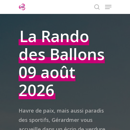
Menu
Skip
to
search
Close
main
Menu
content
La Rando
des Ballons
09 août
2026
Havre de paix, mais aussi paradis
des sportifs, Gérardmer vous
accueille dans un écrin de verdure