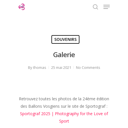
Menu
Skip
to
search
Close
main
Menu
content
SOUVENIRS
Galerie
By
thomas
25 mai 2021
No Comments
Retrouvez toutes les photos de la 24ème édition
des Ballons Vosgiens sur le site de Sportograf :
Sportograf 2025 | Photography for the Love of
Sport